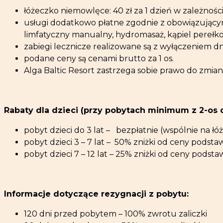
łóżeczko niemowlęce: 40 zł za 1 dzień w zależnośc
usługi dodatkowo płatne zgodnie z obowiązującym 
limfatyczny manualny, hydromasaż, kąpiel perełko
zabiegi lecznicze realizowane są z wyłączeniem dnia
podane ceny są cenami brutto za 1 os.
Alga Baltic Resort zastrzega sobie prawo do zmia
Rabaty dla dzieci (przy pobytach minimum z 2-os 
pobyt dzieci do 3 lat – bezpłatnie (wspólnie na łó
pobyt dzieci 3 – 7 lat – 50% zniżki od ceny podst
pobyt dzieci 7 – 12 lat – 25% zniżki od ceny podst
Informacje dotyczące rezygnacji z pobytu:
120 dni przed pobytem – 100% zwrotu zaliczki