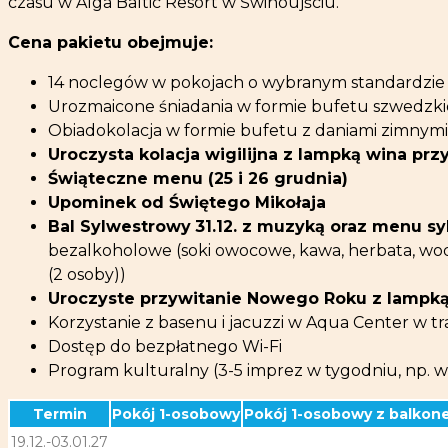
czasu w Alga Baltic Resort w Świnoujściu.
Cena pakietu obejmuje:
14 noclegów w pokojach o wybranym standardzie
Urozmaicone śniadania w formie bufetu szwedzkieg
Obiadokolacja w formie bufetu z daniami zimnymi i
Uroczysta kolacja wigilijna z lampką wina prz
Świąteczne menu (25 i 26 grudnia)
Upominek od Świętego Mikołaja
Bal Sylwestrowy
31.12.
z muzyką oraz menu s
bezalkoholowe (soki owocowe, kawa, herbata, woda
(2 osoby))
Uroczyste przywitanie Nowego Roku z lampk
Korzystanie z basenu i jacuzzi w Aqua Center w tr
Dostęp do bezpłatnego Wi-Fi
Program kulturalny (3-5 imprez w tygodniu, np. w
Termin
Pokój 1-osobowy
Pokój 1-osobowy z balkon
19.12.-03.01.27