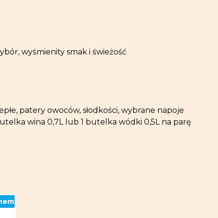
ybór, wyśmienity smak i świeżość
epłe, patery owoców, słodkości, wybrane napoje
telka wina 0,7L lub 1 butelka wódki 0,5L na parę
onem