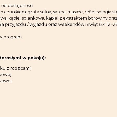
i od dostępności
cennikiem: grota solna, sauna, masaże, refleksologia st
wa, kąpiel solankowa, kąpiel z ekstraktem borowiny oraz
 przyjazdu / wyjazdu oraz weekendów i świąt (24.12.-26.12.
ny program
dorosłymi w pokoju):
żku z rodzicami)
awowej
awowej