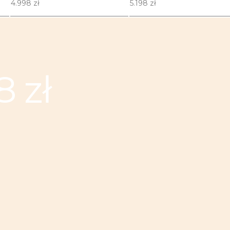
4.998 zł
5.198 zł
 zł