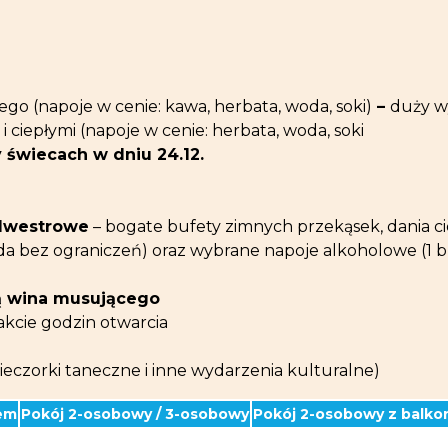
o (napoje w cenie: kawa, herbata, woda, soki)
–
duży w
 ciepłymi (napoje w cenie: herbata, woda, soki
y świecach w dniu 24.12.
ylwestrowe
– bogate bufety zimnych przekąsek, dania ci
 bez ograniczeń) oraz wybrane napoje alkoholowe (1 bu
ą wina musującego
akcie godzin otwarcia
ieczorki taneczne i inne wydarzenia kulturalne)
em
Pokój 2-osobowy / 3-osobowy
Pokój 2-osobowy z balk