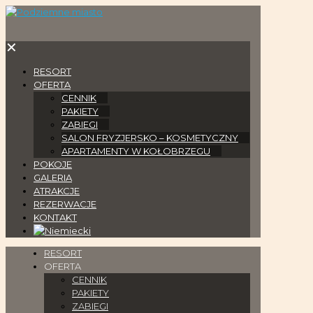
✕
RESORT
OFERTA
CENNIK
PAKIETY
ZABIEGI
SALON FRYZJERSKO – KOSMETYCZNY
APARTAMENTY W KOŁOBRZEGU
POKOJE
GALERIA
ATRAKCJE
REZERWACJE
KONTAKT
RESORT
OFERTA
CENNIK
PAKIETY
ZABIEGI