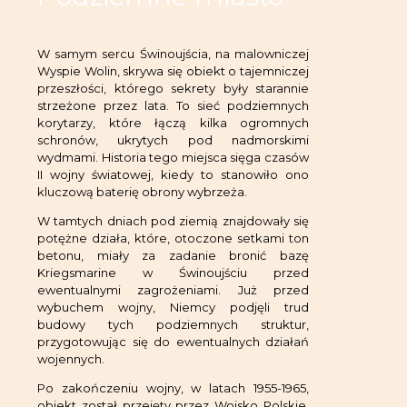
W samym sercu Świnoujścia, na malowniczej
Wyspie Wolin, skrywa się obiekt o tajemniczej
przeszłości, którego sekrety były starannie
strzeżone przez lata. To sieć podziemnych
korytarzy, które łączą kilka ogromnych
schronów, ukrytych pod nadmorskimi
wydmami. Historia tego miejsca sięga czasów
II wojny światowej, kiedy to stanowiło ono
kluczową baterię obrony wybrzeża.
W tamtych dniach pod ziemią znajdowały się
potężne działa, które, otoczone setkami ton
betonu, miały za zadanie bronić bazę
Kriegsmarine w Świnoujściu przed
ewentualnymi zagrożeniami. Już przed
wybuchem wojny, Niemcy podjęli trud
budowy tych podziemnych struktur,
przygotowując się do ewentualnych działań
wojennych.
Po zakończeniu wojny, w latach 1955-1965,
obiekt został przejęty przez Wojsko Polskie.