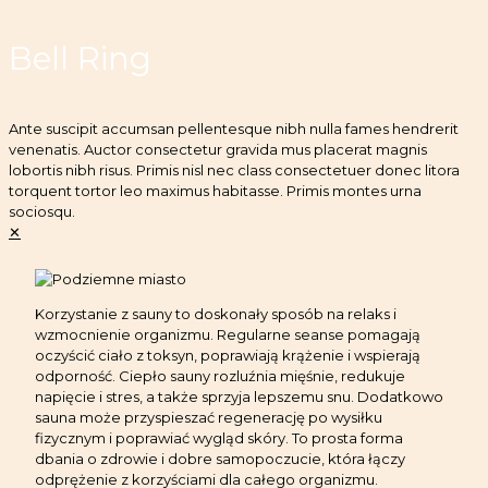
Bell Ring
Ante suscipit accumsan pellentesque nibh nulla fames hendrerit
venenatis. Auctor consectetur gravida mus placerat magnis
lobortis nibh risus. Primis nisl nec class consectetuer donec litora
torquent tortor leo maximus habitasse. Primis montes urna
sociosqu.
✕
Korzystanie z sauny to doskonały sposób na relaks i
wzmocnienie organizmu. Regularne seanse pomagają
oczyścić ciało z toksyn, poprawiają krążenie i wspierają
odporność. Ciepło sauny rozluźnia mięśnie, redukuje
napięcie i stres, a także sprzyja lepszemu snu. Dodatkowo
sauna może przyspieszać regenerację po wysiłku
fizycznym i poprawiać wygląd skóry. To prosta forma
dbania o zdrowie i dobre samopoczucie, która łączy
odprężenie z korzyściami dla całego organizmu.