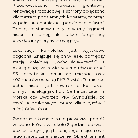
Przeprowadzono wówczas gruntowną
renowację i rozbudowę, a schrony połączono
kilometrem podziemnych korytarzy, tworząc
w pełni autonomiczne „podziemne miasto”.
To miejsce stanowi nie tylko ważny fragment
historii militarnej, ale także fascynujący
przykład inżynieryjnych osiągnięć.
Lokalizacja kompleksu jest wyjątkowo
dogodna. Znajduje się on w lesie, pomiędzy
stacją kolejową „Świnoujście-Przytór” a
piękną plażą, zaledwie 300 metrów od drogi
S3 i przystanku komunikacji miejskiej, oraz
400 metrów od stacji PKP Przytór. To miejsce
pełne historii jest również blisko takich
znanych atrakcji jak Fort Gerharda, Latarnia
Morska czy Dworzec PKP Świnoujście, co
czyni je doskonałym celem dla turystów i
miłośników historii.
Zwiedzanie kompleksu to prawdziwa podróż
w czasie, która trwa około 2 godzin i pozwala
poznać fascynującą historię tego miejsca oraz
jego strategiczne znaczenie. Obiekt ten jest